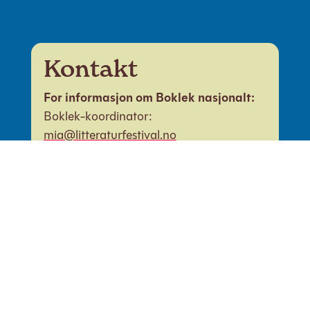
Kontakt
For informasjon om Boklek nasjonalt:
Boklek-koordinator:
mia@litteraturfestival.no
For informasjon om spesifikke fylker:
Innlandet
Østfold
Rogaland
Telemark