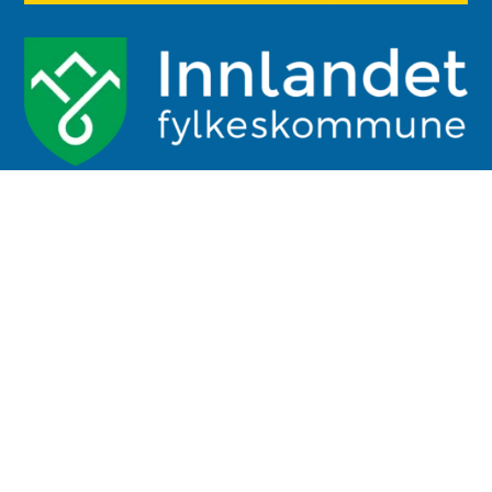
Boklek er støttet av: