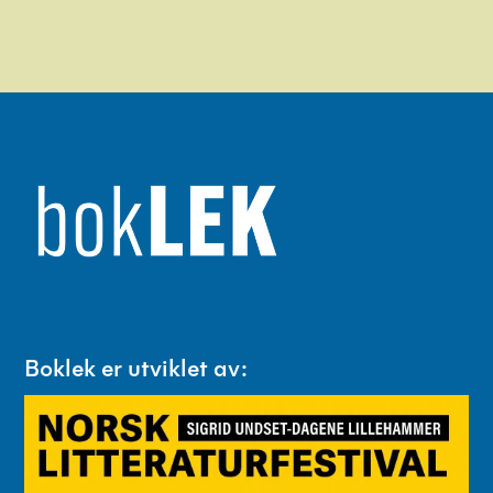
Boklek er utviklet av: